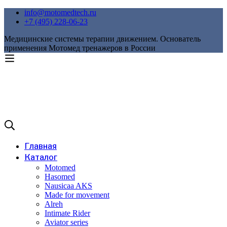
info@motomedtech.ru
+7 (495) 228-06-23
Медицинские системы терапии движением. Основатель
применения Мотомед тренажеров в России
Главная
Каталог
Motomed
Hasomed
Nausicaa AKS
Made for movement
Alreh
Intimate Rider
Aviator series