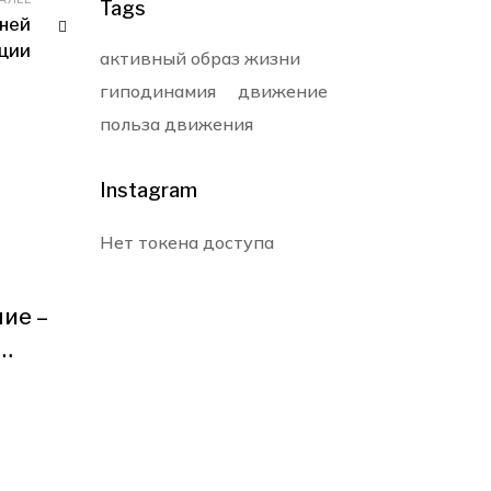
Tags
ней
ции
активный образ жизни
гиподинамия
движение
польза движения
Instagram
Нет токена доступа
БЕЗ КАТЕГОРИИ
БЕЗ КАТ
ие –
Тренажер APT 5
Элект
R30