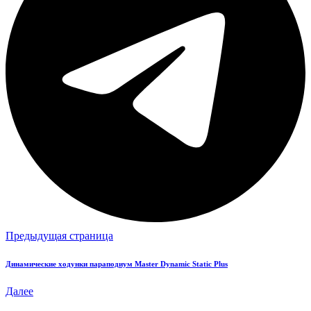
Предыдущая страница
Динамические ходунки параподиум Master Dynamic Static Plus
Далее