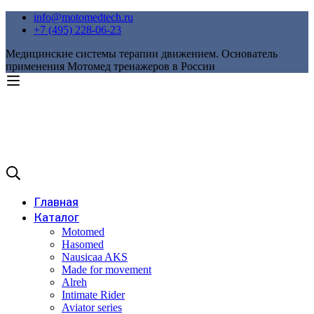
info@motomedtech.ru
+7 (495) 228-06-23
Медицинские системы терапии движением. Основатель
применения Мотомед тренажеров в России
Главная
Каталог
Motomed
Hasomed
Nausicaa AKS
Made for movement
Alreh
Intimate Rider
Aviator series